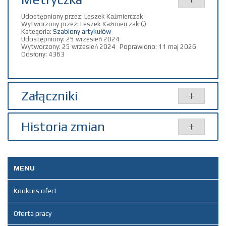
Udostępniony przez:
Leszek Kaźmierczak
Wytworzony przez:
Leszek Kaźmierczak
(.)
Kategoria:
Szablony artykułów
Udostępniony: 25 wrzesień 2024
Wytworzony: 25 wrzesień 2024
Poprawiono: 11 maj 2026
Odsłony: 4363
Załączniki
Dodany
Historia zmian
Tytuł
Typ
Rozmiar
przez
Regulamin zgłoszeń
pdf
460.77
Leszek
Opis zmian
Data
Osoba
Porówn
KB
Kaźmierczak
MENU
Artykuł został
środa, 25
Leszek
Załącznik nr 2 -
docx
31.35
Leszek
utworzony.
wrzesień
Kaźmierczak
Formularz zgłoszenia
KB
Kaźmierczak
2024 11:13
Konkurs ofert
Dodane
załączniki
Załącznik nr 3 -
pdf
926.06
Leszek
Oferta pracy
Klauzula informacyjna
KB
Kaźmierczak
Załącznik nr 2 -
dla sygnalistów