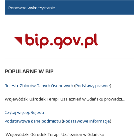
08:01
Ponowne wykorzystanie
Artykuł został
Leszek
zmieniony.
poniedziałek,
Kaźmierczak
11 maj 2026
08:03
Artykuł został
Leszek
zmieniony.
poniedziałek,
Kaźmierczak
11 maj 2026
08:03
POPULARNE
W BIP
Artykuł został
Leszek
zmieniony.
poniedziałek,
Kaźmierczak
Rejestr Zbiorów Danych Osobowych
(
Podstawy prawne
)
11 maj 2026
08:10
Wojewódzki Ośrodek Terapii Uzależnień w Gdańsku prowadzi...
Artykuł został
Leszek
zmieniony.
poniedziałek,
Kaźmierczak
Czytaj więcej: Rejestr...
11 maj 2026
Podstawowe dane podmiotu
(
Podstawowe informacje
)
08:11
Wojewódzki Ośrodek Terapii Uzależnień w Gdańsku
Artykuł został
Leszek