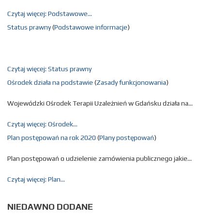
zmieniony.
poniedziałek,
Kaźmierczak
Czytaj więcej: Podstawowe...
11 maj 2026
08:11
Status prawny
(
Podstawowe informacje
)
Artykuł został
Leszek
zmieniony.
poniedziałek,
Kaźmierczak
11 maj 2026
Czytaj więcej: Status prawny
08:12
Ośrodek działa na podstawie
(
Zasady funkcjonowania
)
Artykuł został
Leszek
zmieniony.
poniedziałek,
Kaźmierczak
Wojewódzki Ośrodek Terapii Uzależnień w Gdańsku działa na...
11 maj 2026
08:14
Czytaj więcej: Ośrodek...
Artykuł został
Leszek
Plan postępowań na rok 2020
(
Plany postępowań
)
zmieniony.
poniedziałek,
Kaźmierczak
11 maj 2026
Plan postępowań o udzielenie zamówienia publicznego jakie...
08:17
Czytaj więcej: Plan...
Artykuł został
Leszek
zmieniony.
poniedziałek,
Kaźmierczak
11 maj 2026
NIEDAWNO
DODANE
08:30