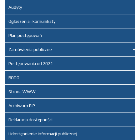
Dane podmiotu
Audyty
upoważnionego
Dodane
Ogłoszenia i komunikaty
załączniki
Plan postępowań
Załącznik nr 1 -
Dane podmiotu
Zamówienia publiczne
upoważnionego
Artykuł został
Leszek
Postępowania od 2021
zmieniony.
poniedziałek,
Kaźmierczak
11 maj 2026
RODO
08:00
Strona WWW
Artykuł został
Leszek
zmieniony.
poniedziałek,
Kaźmierczak
11 maj 2026
Archiwum BIP
08:00
Deklaracja dostępności
Artykuł został
Leszek
zmieniony.
poniedziałek,
Kaźmierczak
Udostępnienie informacji publicznej
11 maj 2026