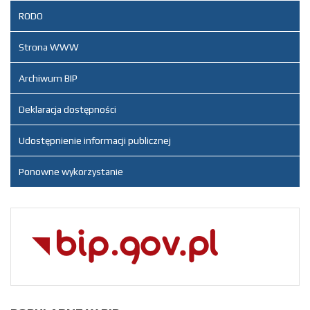
RODO
Artykuł
piątek, 05
został
luty 2021
Administrator
Strona WWW
zmieniony.
10:27
Archiwum BIP
Deklaracja dostępności
Udostępnienie informacji publicznej
Ponowne wykorzystanie