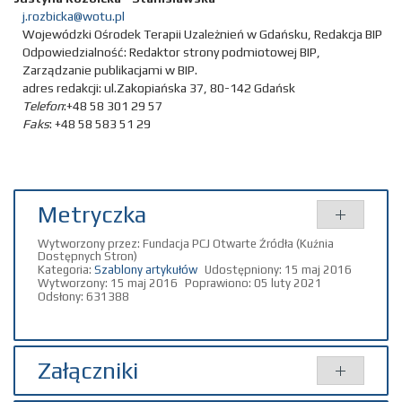
j.rozbicka@wotu.pl
Wojewódzki Ośrodek Terapii Uzależnień w Gdańsku,
Redakcja BIP
Odpowiedzialność:
Redaktor strony podmiotowej BIP
,
Zarządzanie publikacjami w BIP.
adres redakcji: ul.Zakopiańska 37, 80-142 Gdańsk
Telefon
:+48 58 301 29 57
Faks
: +48 58 583 51 29
Metryczka
Wytworzony przez:
Fundacja PCJ Otwarte Źródła
(Kuźnia
Dostępnych Stron)
Kategoria:
Szablony artykułów
Udostępniony: 15 maj 2016
Wytworzony: 15 maj 2016
Poprawiono: 05 luty 2021
Odsłony: 631388
Załączniki