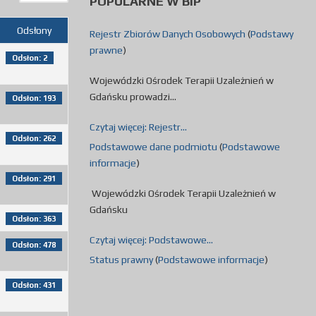
POPULARNE
W BIP
Odsłony
Rejestr Zbiorów Danych Osobowych
(
Podstawy
prawne
)
Odsłon: 2
Wojewódzki Ośrodek Terapii Uzależnień w
Gdańsku prowadzi...
Odsłon: 193
Czytaj więcej: Rejestr...
Odsłon: 262
Podstawowe dane podmiotu
(
Podstawowe
informacje
)
Odsłon: 291
Wojewódzki Ośrodek Terapii Uzależnień w
Gdańsku
Odsłon: 363
Czytaj więcej: Podstawowe...
Odsłon: 478
Status prawny
(
Podstawowe informacje
)
Odsłon: 431