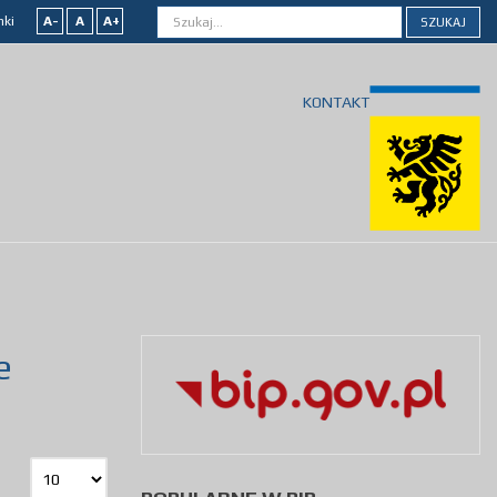
nki
A-
A
A+
SZUKAJ
KONTAKT
e