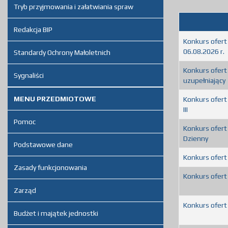
Tryb przyjmowania i załatwiania spraw
Redakcja BIP
Konkurs ofert
06.08.2026 r.
Standardy Ochrony Małoletnich
Konkurs ofert
Sygnaliści
uzupełniający
MENU PRZEDMIOTOWE
Konkurs ofert
III
Pomoc
Konkurs ofert
Dzienny
Podstawowe dane
Konkurs ofert
Zasady funkcjonowania
Konkurs ofert
Zarząd
Konkurs ofert 
Budżet i majątek jednostki