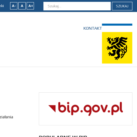
nki
A-
A
A+
SZUKAJ
KONTAKT
iałania