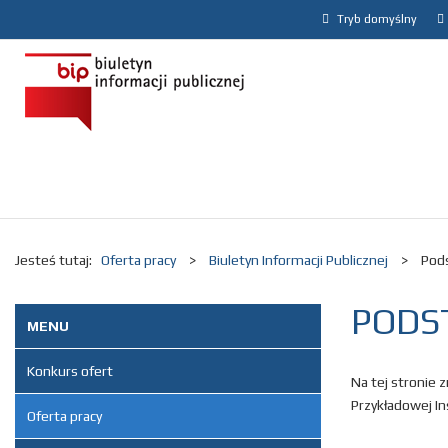
Tryb domyślny
Jesteś tutaj:
Oferta pracy
>
Biuletyn Informacji Publicznej
>
Pod
PODS
MENU
Konkurs ofert
Na tej stronie 
Przykładowej Ins
Oferta pracy