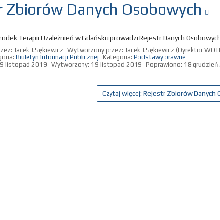
r Zbiorów Danych Osobowych
odek Terapii Uzależnień w Gdańsku prowadzi Rejestr Danych Osobowyc
rzez:
Jacek J.Sękiewicz
Wytworzony przez:
Jacek J.Sękiewicz
(Dyrektor WOT
oria:
Biuletyn Informacji Publicznej
Kategoria:
Podstawy prawne
9 listopad 2019
Wytworzony: 19 listopad 2019
Poprawiono: 18 grudzień
Czytaj więcej: Rejestr Zbiorów Danyc