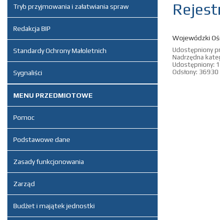
Rejest
Tryb przyjmowania i załatwiania spraw
Redakcja BIP
Wojewódzki Ośr
Udostępniony p
Standardy Ochrony Małoletnich
Nadrzędna kateg
Udostępniony: 1
Odsłony: 36930
Sygnaliści
MENU PRZEDMIOTOWE
Pomoc
Podstawowe dane
Zasady funkcjonowania
Zarząd
Budżet i majątek jednostki