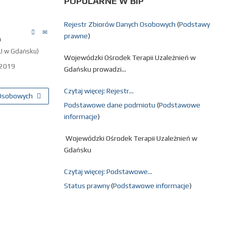
POPULARNE
W BIP
Rejestr Zbiorów Danych Osobowych
(
Podstawy
prawne
)
h
U w Gdańsku)
Wojewódzki Ośrodek Terapii Uzależnień w
 2019
Gdańsku prowadzi...
Czytaj więcej: Rejestr...
h Osobowych
Podstawowe dane podmiotu
(
Podstawowe
informacje
)
Wojewódzki Ośrodek Terapii Uzależnień w
Gdańsku
Czytaj więcej: Podstawowe...
Status prawny
(
Podstawowe informacje
)