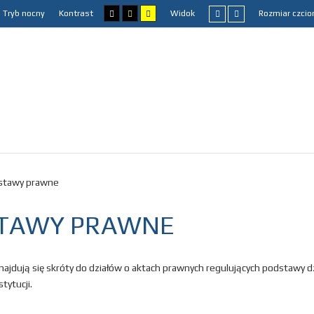
Tryb nocny
Kontrast
Widok
Rozmiar czcio
stawy prawne
TAWY PRAWNE
znajdują się skróty do działów o aktach prawnych regulujących podstawy dz
tytucji.