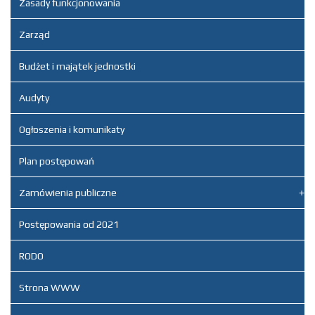
Zasady funkcjonowania
Zarząd
Budżet i majątek jednostki
Audyty
Wyślij kopię do siebie
(opcjonalnie)
Ogłoszenia i komunikaty
Captcha
*
Plan postępowań
Zamówienia publiczne
Postępowania od 2021
WYŚLIJ LIST
RODO
Strona WWW