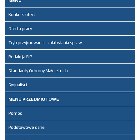
MENU
Konkurs ofert
*
Pole wymagane
Oferta pracy
Nazwa
*
Tryb przyjmowania i załatwiania spraw
Redakcja BIP
E-mail
*
Standardy Ochrony Małoletnich
Sygnaliści
Temat
*
MENU PRZEDMIOTOWE
Wiadomość
*
Pomoc
Podstawowe dane