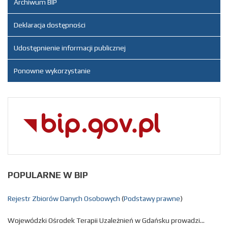
w roku 2020
Archiwum BIP
Dodane
Deklaracja dostępności
załączniki
Plan
Udostępnienie informacji publicznej
postępowań
o udzielenie
Ponowne wykorzystanie
zamówienia
publicznego
w roku 2020
POPULARNE
W BIP
Rejestr Zbiorów Danych Osobowych
(
Podstawy prawne
)
Wojewódzki Ośrodek Terapii Uzależnień w Gdańsku prowadzi...