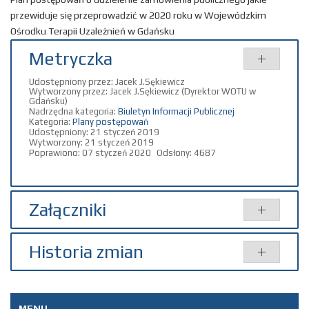
przewiduje się przeprowadzić w 2020 roku w Wojewódzkim
Ośrodku Terapii Uzależnień w Gdańsku
Metryczka
Udostępniony przez:
Jacek J.Sękiewicz
Wytworzony przez:
Jacek J.Sękiewicz
(Dyrektor WOTU w
Gdańsku)
Nadrzędna kategoria:
Biuletyn Informacji Publicznej
Kategoria:
Plany postępowań
Udostępniony: 21 styczeń 2019
Wytworzony: 21 styczeń 2019
Poprawiono: 07 styczeń 2020
Odsłony: 4687
Załączniki
Tytuł
Typ
Rozmiar
Dodany przez
Historia zmian
Plan postępowań o
pdf
40.35
Administrator
udzielenie
KB
Opis zmian
Data
Osoba
Porównaj
zamówienia
MENU
publicznego